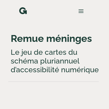
Skip
Aller
to
à
Content
la
navigation
Remue méninges
Le jeu de cartes du
schéma pluriannuel
d’accessibilité numérique